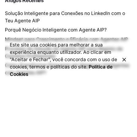
Artigos Recentes
Solução Inteligente para Conexões no LinkedIn com o
Teu Agente AIP
Porquê Negócio Inteligente com Agente AIP?
Mindset para Crescimento e Eficácia com Agentes AIP
Este site usa cookies para melhorar a sua
Processo de Solução do Agente AIP para Registo de
experiência enquanto utilizador. Ao clicar em
Contatos Profissionais
"Aceitar e Fechar", você concorda com o uso de
Como Transformar Empresas em Negócios Inteligentes
cookies, termos e políticas do site.
Politica de
com Agentes AIP?
Cookies
Next Post
Solução de Agente AIP para Inscrição em
Eventos