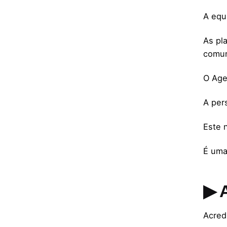
A equ
As pl
comun
O Age
A per
Este 
É uma
▶ 
Acred