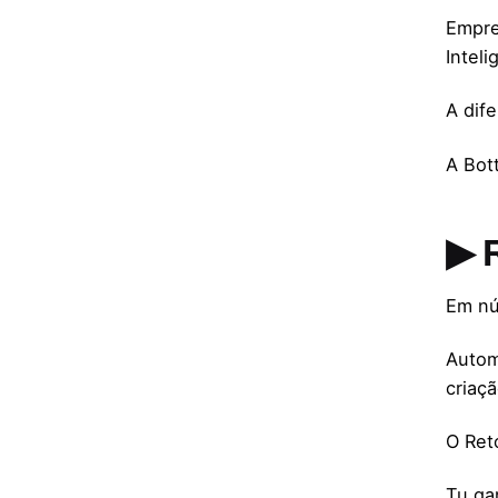
Empre
Intel
A dif
A Bott
▶ 
Em nú
Autom
criaç
O Ret
Tu ga