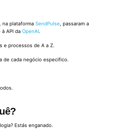
, na plataforma
SendPulse
, passaram a
 à API da
OpenAI
.
s e processos de A a Z.
a de cada negócio especifico.
todos.
quê?
logia? Estás enganado.