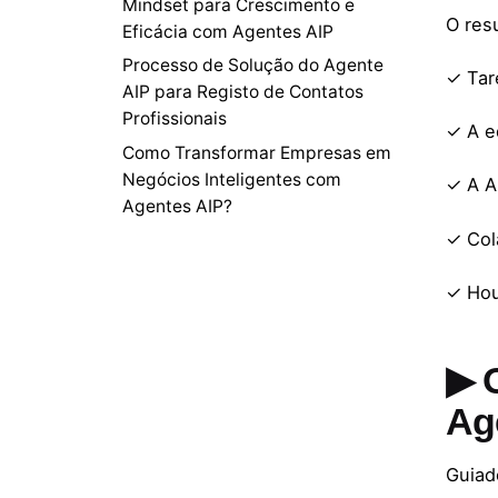
Mindset para Crescimento e
O res
Eficácia com Agentes AIP
Processo de Solução do Agente
✓ Tar
AIP para Registo de Contatos
Profissionais
✓ A e
Como Transformar Empresas em
Negócios Inteligentes com
✓ A A
Agentes AIP?
✓ Col
✓ Hou
▶ 
Ag
Guiad