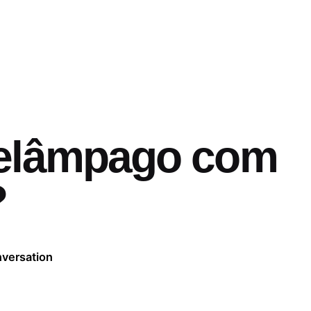
elâmpago com
?
nversation