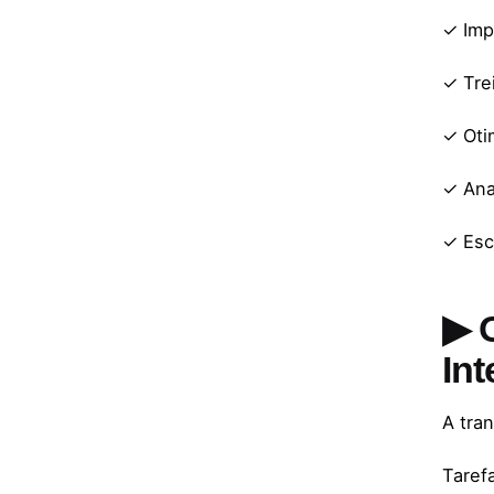
✓ Imp
✓ Tre
✓ Otim
✓ Anal
✓ Esc
▶ 
In
A tran
Taref