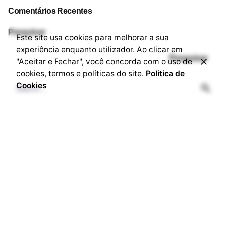
Comentários Recentes
Pesquisar
Este site usa cookies para melhorar a sua
experiência enquanto utilizador. Ao clicar em
Pesquisar
"Aceitar e Fechar", você concorda com o uso de
cookies, termos e políticas do site.
Politica de
Cookies
Artigos Recentes
Solução Inteligente para Conexões no LinkedIn com o
Teu Agente AIP
Porquê Negócio Inteligente com Agente AIP?
Mindset para Crescimento e Eficácia com Agentes AIP
Processo de Solução do Agente AIP para Registo de
Contatos Profissionais
Como Transformar Empresas em Negócios Inteligentes