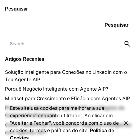
Pesquisar
Pesquisar
Artigos Recentes
Solução Inteligente para Conexões no LinkedIn com o
Teu Agente AIP
Porquê Negócio Inteligente com Agente AIP?
Mindset para Crescimento e Eficácia com Agentes AIP
Processo de Solução do Agente AIP para Registo de
Este site usa cookies para melhorar a sua
Contatos Profissionais
experiência enquanto utilizador. Ao clicar em
"Aceitar e Fechar", você concorda com o uso de
Como Transformar Empresas em Negócios Inteligentes
cookies, termos e políticas do site.
Politica de
com Agentes AIP?
Cookies