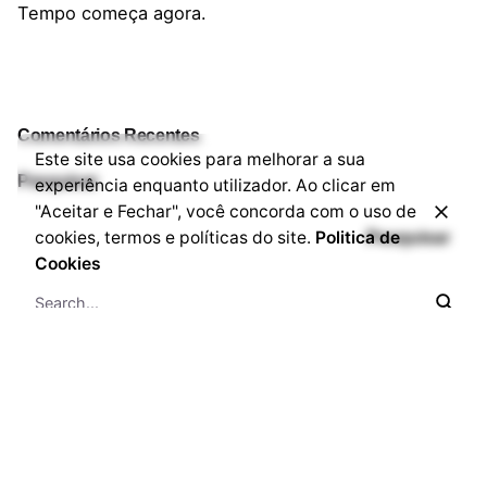
Tempo começa agora.
Comentários Recentes
Este site usa cookies para melhorar a sua
Pesquisar
experiência enquanto utilizador. Ao clicar em
"Aceitar e Fechar", você concorda com o uso de
cookies, termos e políticas do site.
Politica de
Pesquisar
Cookies
Artigos Recentes
Solução Inteligente para Conexões no LinkedIn com o
Teu Agente AIP
Porquê Negócio Inteligente com Agente AIP?